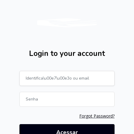
Ir para o conteúdo principal
Login to your account
Avançar para criar nova conta
Identificação ou email
Senha
Forgot Password?
Acessar